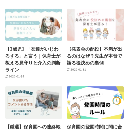
【3歳児】「友達がいじわ
【発表会の配役】不満が出
るする」と言う｜保育士が
るのはなぜ？先生が本音で
教える見守りと介入の判断
語る役決めの裏側
ライン
2026-01-31
2026-01-14
【厳選】保育園への連絡帳
保育園の登園時間に間に合