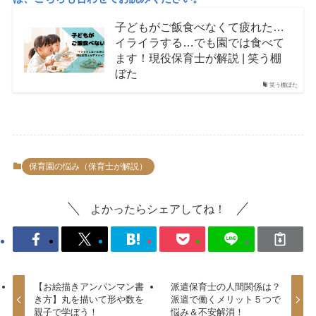
子どもがご飯食べなくて疲れた…
イライラする…でも園では食べて
ます！現役保育士が解説 | 笑う棚
ぼた
笑う棚ぼた
保育園の悩み（保育士が解説）
よかったらシェアしてね！
【お絵描きアンパンマン書
派遣保育士の人間関係は？
き方】丸を描いて形や数を
派遣で働くメリット５つで
親子で学ぼう！
悩み＆不安解消！