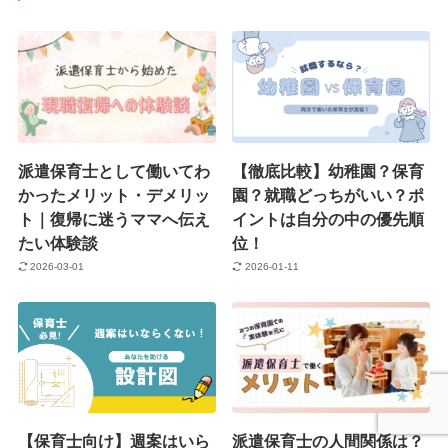
派遣保育士として働いてわ
【徹底比較】幼稚園？保育
かったメリット・デメリッ
園？就職どっちがいい？ポ
ト｜復帰に迷うママへ伝え
イントは自分の中の優先順
たい体験談
位！
2026-03-01
2026-01-11
【保育士向け】週案はいら
派遣保育士の人間関係は？