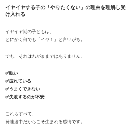
イヤイヤする子の「やりたくない」の理由を理解し受
け入れる
イヤイヤ期の子どもは、
とにかく何でも「イヤ！」と言いがち。
でも、それはわがままではありません。
✅眠い
✅疲れている
✅うまくできない
✅失敗するのが不安
これらすべて、
発達途中だからこそ生まれる感情です。