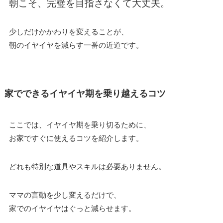
朝こそ、完璧を目指さなくて大丈夫。
少しだけかかわりを変えることが、
朝のイヤイヤを減らす一番の近道です。
家でできるイヤイヤ期を乗り越えるコツ
ここでは、イヤイヤ期を乗り切るために、
お家ですぐに使えるコツを紹介します。
どれも特別な道具やスキルは必要ありません。
ママの言動を少し変えるだけで、
家でのイヤイヤはぐっと減らせます。