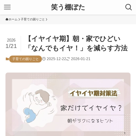
笑う棚ぼた
ホーム
子育ての困りごと
【イヤイヤ期】朝・家でひどい
2026
1/21
「なんでもイヤ！」を減らす方法
2025-12-22
2026-01-21
子育ての困りごと