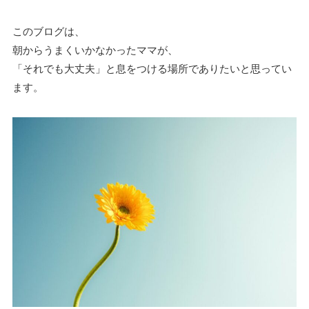
このブログは、
朝からうまくいかなかったママが、
「それでも大丈夫」と息をつける場所でありたいと思ってい
ます。