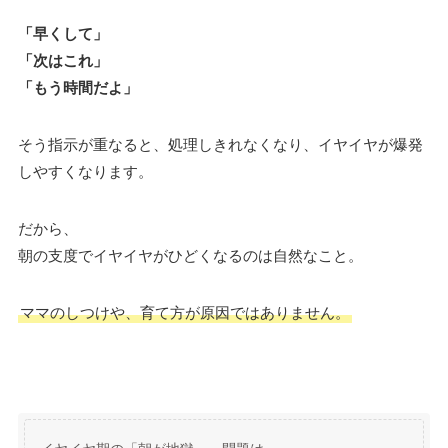
「早くして」
「次はこれ」
「もう時間だよ」
そう指示が重なると、処理しきれなくなり、イヤイヤが爆発
しやすくなります。
だから、
朝の支度でイヤイヤがひどくなるのは自然なこと。
ママのしつけや、育て方が原因ではありません。