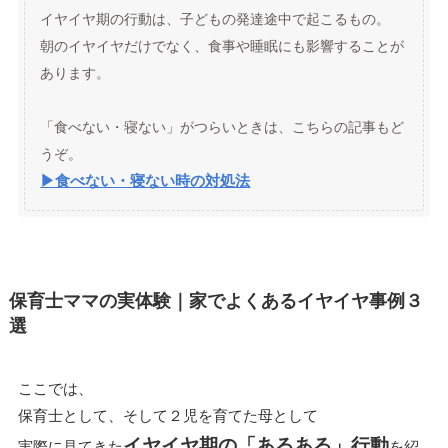
イヤイヤ期の行動は、子どもの発達途中で起こるもの。
朝のイヤイヤだけでなく、食事や睡眠にも影響することが
あります。
「食べない・寝ない」がつらいときは、こちらの記事もど
うぞ。
▶食べない・寝ない時の対処法
保育士ママの実体験｜家でよくあるイヤイヤ事例３
選
ここでは、
保育士として、そして２児を育てた母として
イヤイヤ期の「あるある」行動
実際に見てきた
を紹