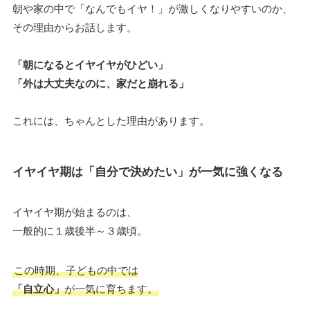
朝や家の中で「なんでもイヤ！」が激しくなりやすいのか、
その理由からお話します。
「朝になるとイヤイヤがひどい」
「外は大丈夫なのに、家だと崩れる」
これには、ちゃんとした理由があります。
イヤイヤ期は「自分で決めたい」が一気に強くなる
イヤイヤ期が始まるのは、
一般的に１歳後半～３歳頃。
この時期、子どもの中では
「自立心」
が一気に育ちます。