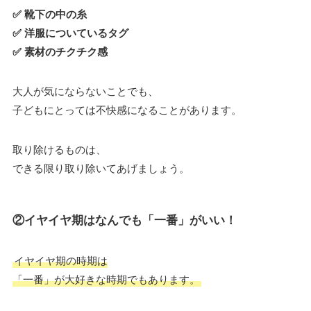
✅ 靴下の中の糸
✅ 洋服についているタグ
✅ 素材のチクチク感
大人が気にならないことでも、
子どもにとっては不快感になることがあります。
取り除けるものは、
できる限り取り除いてあげましょう。
②イヤイヤ期はなんでも「一番」がいい！
イヤイヤ期の時期は
「一番」が大好きな時期でもあります。