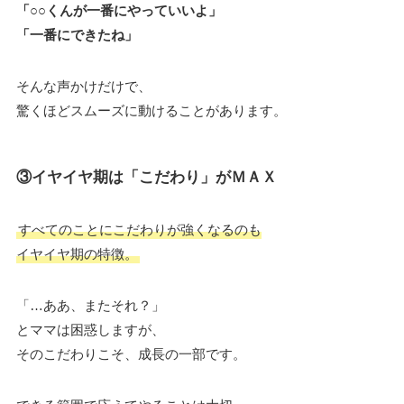
「○○くんが一番にやっていいよ」
「一番にできたね」
そんな声かけだけで、
驚くほどスムーズに動けることがあります。
③イヤイヤ期は「こだわり」がＭＡＸ
すべてのことにこだわりが強くなるのも
イヤイヤ期の特徴。
「…ああ、またそれ？」
とママは困惑しますが、
そのこだわりこそ、成長の一部です。