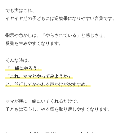
でも実はこれ、
イヤイヤ期の子どもには逆効果になりやすい言葉です。
指示や急かしは、「やらされている」と感じさせ、
反発を生みやすくなります。
そんな時は、
「一緒にやろう」
「これ、ママとやってみようか」
と、並行してかかわる声かけがおすすめ。
ママが横に一緒にいてくれるだけで、
子どもは安心し、やる気を取り戻しやすくなります。