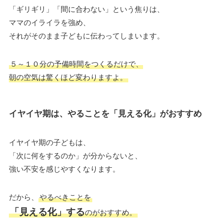
「ギリギリ」「間に合わない」という焦りは、
ママのイライラを強め、
それがそのまま子どもに伝わってしまいます。
５～１０分の予備時間をつくるだけで、
朝の空気は驚くほど変わりますよ。
イヤイヤ期は、やることを「見える化」がおすすめ
イヤイヤ期の子どもは、
「次に何をするのか」が分からないと、
強い不安を感じやすくなります。
だから、
やるべきことを
「見える化」する
のがおすすめ。