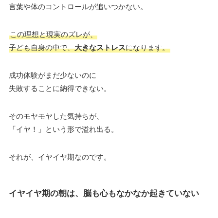
言葉や体のコントロールが追いつかない。
この理想と現実のズレが、
子ども自身の中で、
大きなストレス
になります。
成功体験がまだ少ないのに
失敗することに納得できない。
そのモヤモヤした気持ちが、
「イヤ！」という形で溢れ出る。
それが、イヤイヤ期なのです。
イヤイヤ期の朝は、脳も心もなかなか起きていない