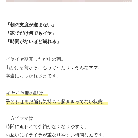
「朝の支度が進まない」
「家でだけ何でもイヤ」
「時間がないほど崩れる」
イヤイヤ期真っただ中の朝。
出かける前から、もうぐったり…そんなママ、
本当におつかれさまです。
イヤイヤ期の朝は、
子どもはまだ脳も気持ちも起ききってない状態。
一方でママは、
時間に追われて余裕がなくなりやすく、
お互いにイライラが重なりやすい時間なんです。