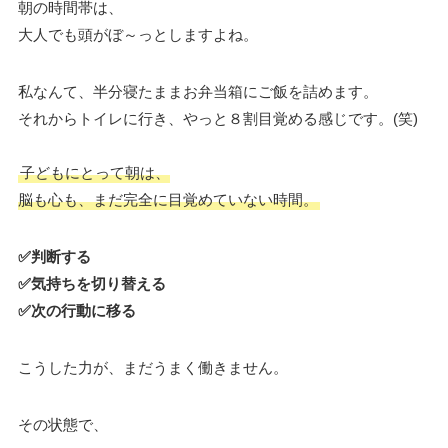
朝の時間帯は、
大人でも頭がぼ～っとしますよね。
私なんて、半分寝たままお弁当箱にご飯を詰めます。
それからトイレに行き、やっと８割目覚める感じです。(笑)
子どもにとって朝は、
脳も心も、まだ完全に目覚めていない時間。
✅判断する
✅気持ちを切り替える
✅次の行動に移る
こうした力が、まだうまく働きません。
その状態で、