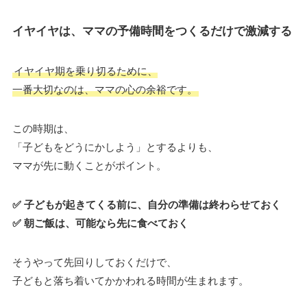
イヤイヤは、ママの予備時間をつくるだけで激減する
イヤイヤ期を乗り切るために、
一番大切なのは、ママの心の余裕です。
この時期は、
「子どもをどうにかしよう」とするよりも、
ママが先に動くことがポイント。
✅ 子どもが起きてくる前に、自分の準備は終わらせておく
✅ 朝ご飯は、可能なら先に食べておく
そうやって先回りしておくだけで、
子どもと落ち着いてかかわれる時間が生まれます。