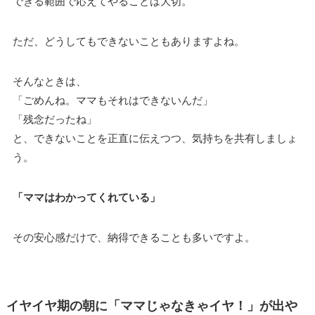
できる範囲で応えてやることは大切。
ただ、どうしてもできないこともありますよね。
そんなときは、
「ごめんね。ママもそれはできないんだ」
「残念だったね」
と、できないことを正直に伝えつつ、気持ちを共有しましょ
う。
「ママはわかってくれている」
その安心感だけで、納得できることも多いですよ。
イヤイヤ期の朝に「ママじゃなきゃイヤ！」が出や