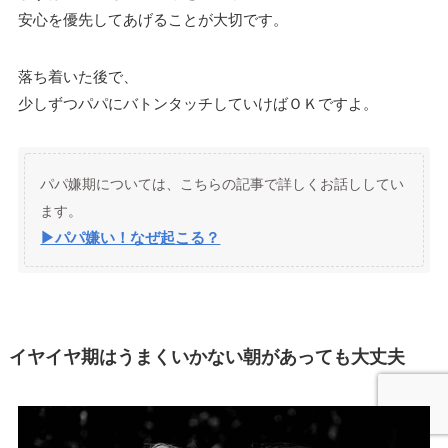
安心を優先してあげることが大切です。
落ち着いた後で、
少しずつパパにバトンタッチしていけばＯＫですよ。
パパ嫌期については、こちらの記事で詳しくお話ししてい
ます。
▶パパ嫌い！なぜ起こる？
イヤイヤ期はうまくいかない朝があっても大丈夫