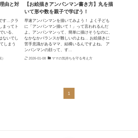
理由と対
【お絵描きアンパンマン書き方】丸を描
いて形や数を親子で学ぼう！
です…クラ
早速アンパンマンを描いてみよう！ よく子ども
しまってト
に「アンパンマン描いて！」って言われるんだ
んでいる、
よ。アンパンマンって、簡単に描けそうなのに、
はないでし
なかなかバランスが難しいのよね… お絵描きに
けてしまう
苦手意識があるママ、結構いるんですよね。 ア
ンパンマンの顔って、す...
説）
2026-01-08
ママの気持ちを守る考え方
1