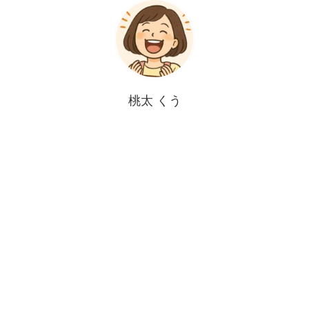
桃太 くう