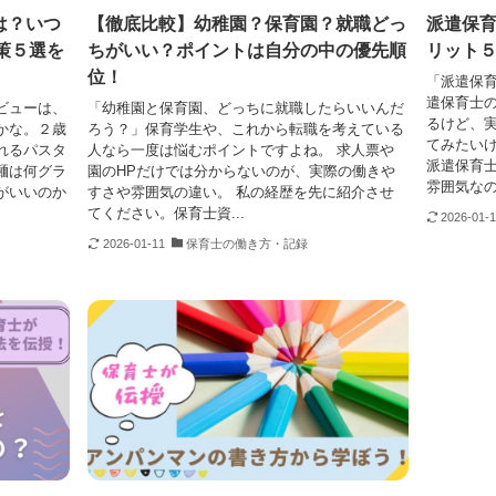
は？いつ
【徹底比較】幼稚園？保育園？就職どっ
派遣保
策５選を
ちがいい？ポイントは自分の中の優先順
リット
位！
「派遣保
遣保育士
ビューは、
「幼稚園と保育園、どっちに就職したらいいんだ
るけど、実
かな。２歳
ろう？」保育学生や、これから転職を考えている
てみたい
れるパスタ
人なら一度は悩むポイントですよね。 求人票や
派遣保育
麺は何グラ
園のHPだけでは分からないのが、実際の働きや
雰囲気なの
がいいのか
すさや雰囲気の違い。 私の経歴を先に紹介させ
てください。保育士資...
2026-01-
2026-01-11
保育士の働き方・記録