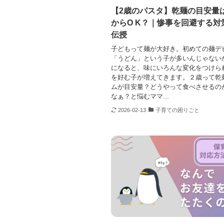
【2歳のパスタ】乾麺の目安量
からO K？｜惨事を回避する対
伝授
子どもって麺が大好き。初めての麺デ
「うどん」という子が多いんじゃない
になると、味にいろんな変化をつけら
を好む子が増えてきます。２歳って乾
ムが目安量？どうやって食べさせるの
なぁ？と悩むママ...
2026-02-13
子育ての困りごと